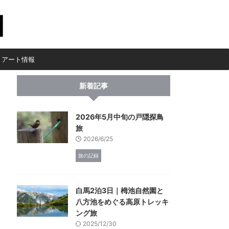
・アート情報
新着記事
2026年5月中旬の戸隠探鳥
旅
2026/6/25
旅の記録
白馬2泊3日｜栂池自然園と
八方池をめぐる高原トレッキ
ング旅
2025/12/30