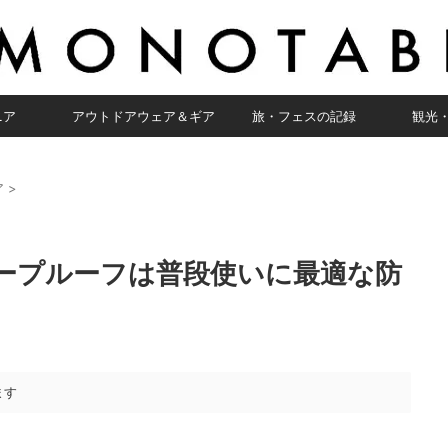
ニア
アウトドアウェア＆ギア
旅・フェスの記録
観光
ア
>
タープルーフは普段使いに最適な防
ます