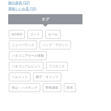
旅の道具 (37)
美味しいお店 (10)
タグ
M1400
スント
セール
ニューバランス
バッグ・ラゲッジ
パタゴニアセール情報
パタゴニアレビュー
フジロック
ヘルメット
帽子・キャップ
登山・ハイキング
野鳥撮影
防水