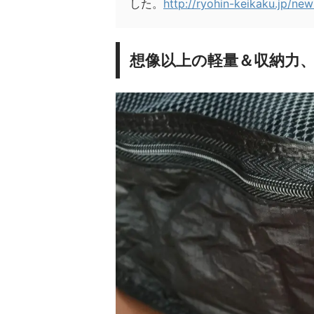
した。
http://ryohin-keikaku.jp/ne
想像以上の軽量＆収納力