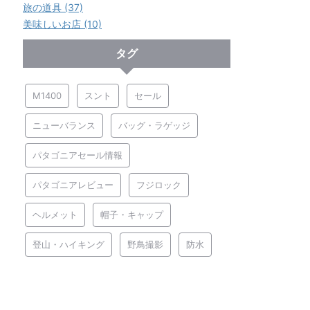
旅の道具 (37)
美味しいお店 (10)
タグ
M1400
スント
セール
ニューバランス
バッグ・ラゲッジ
パタゴニアセール情報
パタゴニアレビュー
フジロック
ヘルメット
帽子・キャップ
登山・ハイキング
野鳥撮影
防水