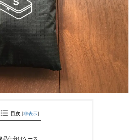
目次
[
非表示
]
良品仕分けケース