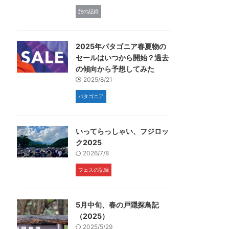
旅の記録
2025年パタゴニア春夏物の
セールはいつから開始？過去
の傾向から予想してみた
2025/8/21
パタゴニア
いってらっしゃい、フジロッ
ク2025
2026/7/8
フェスの記録
5月中旬、春の戸隠探鳥記
（2025）
2025/5/29