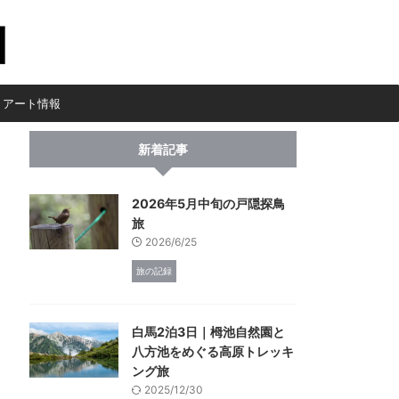
・アート情報
新着記事
2026年5月中旬の戸隠探鳥
旅
2026/6/25
旅の記録
白馬2泊3日｜栂池自然園と
八方池をめぐる高原トレッキ
ング旅
2025/12/30