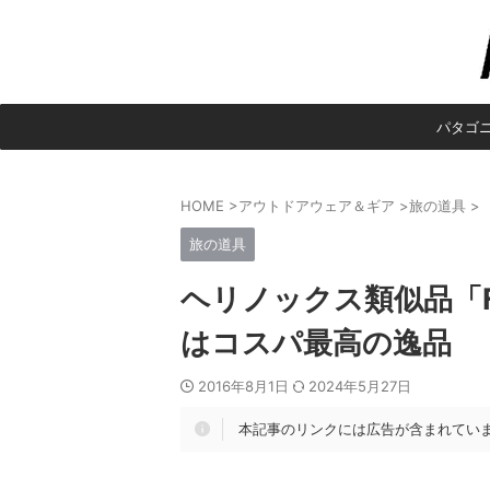
パタゴ
HOME
>
アウトドアウェア＆ギア
>
旅の道具
>
旅の道具
ヘリノックス類似品「F
はコスパ最高の逸品
2016年8月1日
2024年5月27日
本記事のリンクには広告が含まれてい