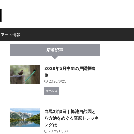
・アート情報
新着記事
2026年5月中旬の戸隠探鳥
旅
2026/6/25
旅の記録
白馬2泊3日｜栂池自然園と
八方池をめぐる高原トレッキ
ング旅
2025/12/30