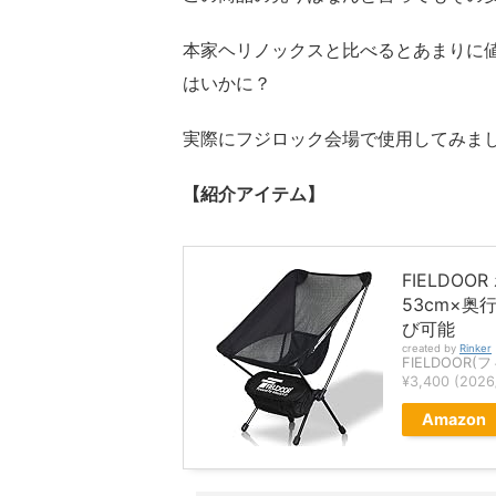
本家ヘリノックスと比べるとあまりに
はいかに？
実際にフジロック会場で使用してみま
【紹介アイテム】
FIELDO
53cm×奥
び可能
created by
Rinker
FIELDOOR(
¥3,400
(202
Amazon