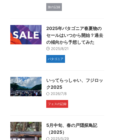
旅の記録
2025年パタゴニア春夏物の
セールはいつから開始？過去
の傾向から予想してみた
2025/8/21
パタゴニア
いってらっしゃい、フジロッ
ク2025
2026/7/8
フェスの記録
5月中旬、春の戸隠探鳥記
（2025）
2025/5/29