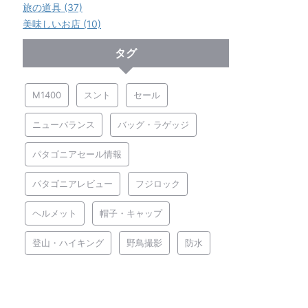
旅の道具 (37)
美味しいお店 (10)
タグ
M1400
スント
セール
ニューバランス
バッグ・ラゲッジ
パタゴニアセール情報
パタゴニアレビュー
フジロック
ヘルメット
帽子・キャップ
登山・ハイキング
野鳥撮影
防水