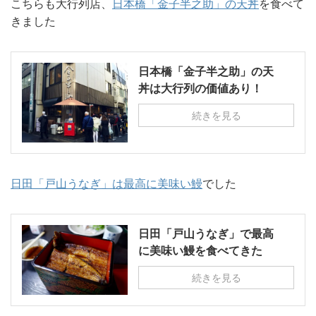
こちらも大行列店、
日本橋「金子半之助」の天丼
を食べて
きました
日本橋「金子半之助」の天
丼は大行列の価値あり！
続きを見る
日田「戸山うなぎ」は最高に美味い鰻
でした
日田「戸山うなぎ」で最高
に美味い鰻を食べてきた
続きを見る