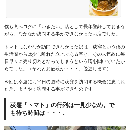
(夜):￥2,000～￥2,999
僕も食べログに「いきたい」店として長年登録しておきな
がら、なかなか訪問する事ができなかったお店でした。
トマトになかなか訪問できなかった訳は、荻窪という僕の
生活圏からは少し離れた立地である事と、その人気故に毎
日早々に売り切れとなってしまうという噂を聞いていたか
らでした。（それとお値段が・・・。後述します）
今回は幸運にも平日の昼時に荻窪を訪問する機会に恵まれ
た為、ようやく訪問する事ができたのです。
荻窪「トマト」の行列は一見少なめ。で
も待ち時間は・・・。