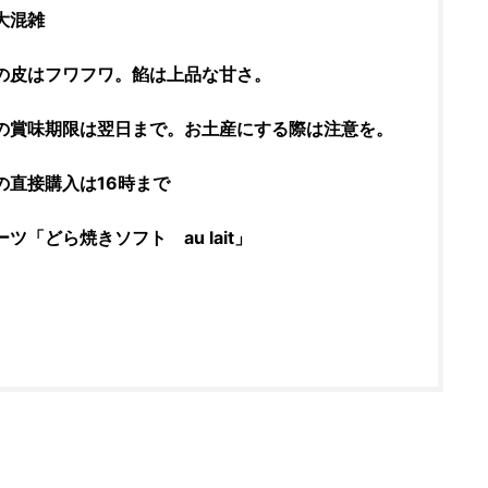
大混雑
の皮はフワフワ。餡は上品な甘さ。
の賞味期限は翌日まで。お土産にする際は注意を。
の直接購入は16時まで
「どら焼きソフト au lait」