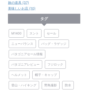
旅の道具 (37)
美味しいお店 (10)
タグ
M1400
スント
セール
ニューバランス
バッグ・ラゲッジ
パタゴニアセール情報
パタゴニアレビュー
フジロック
ヘルメット
帽子・キャップ
登山・ハイキング
野鳥撮影
防水