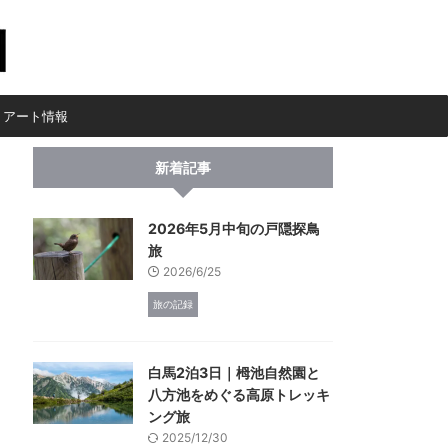
・アート情報
新着記事
2026年5月中旬の戸隠探鳥
旅
2026/6/25
旅の記録
白馬2泊3日｜栂池自然園と
八方池をめぐる高原トレッキ
ング旅
2025/12/30