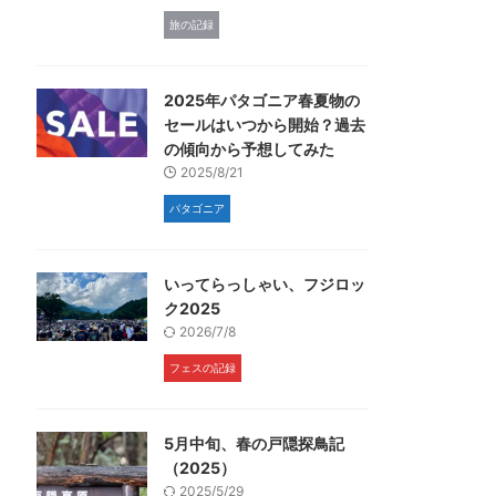
旅の記録
2025年パタゴニア春夏物の
セールはいつから開始？過去
の傾向から予想してみた
2025/8/21
パタゴニア
いってらっしゃい、フジロッ
ク2025
2026/7/8
フェスの記録
5月中旬、春の戸隠探鳥記
（2025）
2025/5/29